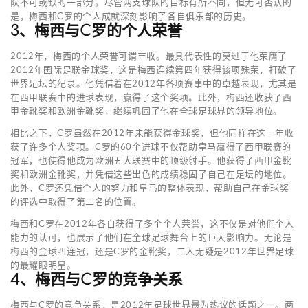
队不可或缺的一部分。尽管两支球队的目标有所不同，但无可否认的
是，梅西和C罗的个人成就深刻影响了各自俱乐部的历史。
3、梅西与C罗的个人荣誉
2012年，梅西的个人荣誉可谓丰收。最具代表性的莫过于他荣膺了
2012年国际足联金球奖，这是梅西连续第四年获得该项殊荣，打破了
世界足坛的纪录。他凭借着在2012年各项赛事中的卓越表现，尤其是
在西甲联赛中的进球表现，赢得了这个奖项。此外，梅西还收获了西
甲金靴奖和欧洲金靴奖，继续巩固了他在全球足球界的领导地位。
相比之下，C罗虽然在2012年未能获得金球奖，但他同样在这一年收
获了许多个人奖项。C罗的60个进球不仅帮助皇马赢得了西甲联赛的
冠军，也使得他成为欧洲五大联赛中的顶级射手。他获得了西甲金靴
奖和欧洲金靴奖，并凭借这些出色的成绩稳固了自己在足坛的地位。
此外，C罗还凭借个人的努力和皇马的整体表现，帮助自己在金球奖
的评选中取得了第二名的位置。
梅西和C罗在2012年各自获得了多个个人荣誉，这不仅是对他们个人
能力的认可，也展示了他们在全球足球舞台上的巨大影响力。无论是
梅西的金球四连冠，还是C罗的金靴奖，二人无疑是2012年世界足球
的最耀眼明星。
4、梅西与C罗的竞争关系
梅西与C罗的竞争关系，是2012年足球世界最为热议的话题之一。两