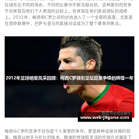
位球员在不同的场合、不同的比赛中不断互相对抗，这种激烈的竞争
不仅体现在他们个人表现的比较上，也体现在他们各自球队的成绩
上。2012年，梅西和C罗之间的对抗进入了一个全新的高度，尤其是
在西甲联赛中，巴萨与皇马的直接对话成为了整个赛季的焦点。
梅西与C罗的竞争不仅仅是个人荣誉的争夺，更是两种足球风格的较
量。梅西以他无与伦比的技术、精准的传球和灵活的控球方式展现了