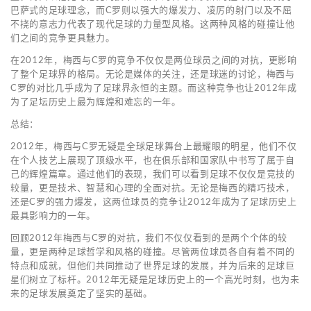
巴萨式的足球理念，而C罗则以强大的爆发力、凌厉的射门以及不屈
不挠的意志力代表了现代足球的力量型风格。这两种风格的碰撞让他
们之间的竞争更具魅力。
在2012年，梅西与C罗的竞争不仅仅是两位球员之间的对抗，更影响
了整个足球界的格局。无论是媒体的关注，还是球迷的讨论，梅西与
C罗的对比几乎成为了足球界永恒的主题。而这种竞争也让2012年成
为了足坛历史上最为辉煌和难忘的一年。
总结：
2012年，梅西与C罗无疑是全球足球舞台上最耀眼的明星，他们不仅
在个人技艺上展现了顶级水平，也在俱乐部和国家队中书写了属于自
己的辉煌篇章。通过他们的表现，我们可以看到足球不仅仅是竞技的
较量，更是技术、智慧和心理的全面对抗。无论是梅西的精巧技术，
还是C罗的强力爆发，这两位球员的竞争让2012年成为了足球历史上
最具影响力的一年。
回顾2012年梅西与C罗的对抗，我们不仅仅看到的是两个个体的较
量，更是两种足球哲学和风格的碰撞。尽管两位球员各自有着不同的
特点和成就，但他们共同推动了世界足球的发展，并为后来的足球巨
星们树立了标杆。2012年无疑是足球历史上的一个高光时刻，也为未
来的足球发展奠定了坚实的基础。