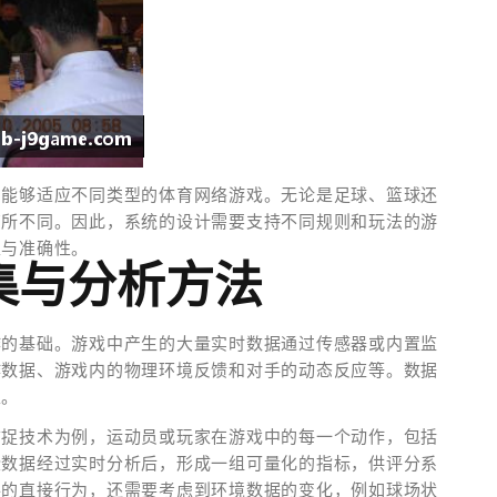
，能够适应不同类型的体育网络游戏。无论是足球、篮球还
有所不同。因此，系统的设计需要支持不同规则和玩法的游
性与准确性。
集与分析方法
作的基础。游戏中产生的大量实时数据通过传感器或内置监
作数据、游戏内的物理环境反馈和对手的动态反应等。数据
性。
捕捉技术为例，运动员或玩家在游戏中的每一个动作，包括
些数据经过实时分析后，形成一组可量化的指标，供评分系
手的直接行为，还需要考虑到环境数据的变化，例如球场状