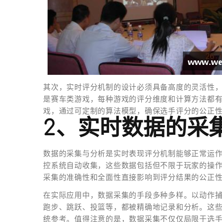
其次，实时评分机制的设计必须具备高度的灵活性
是赛车类游戏，每种游戏的评分维度和计算方法都
戏，通过可定制的算法模型，确保选手评分的公正
2、实时数据的采
数据的采集与分析是实时表现评分机制能够正常运
控系统自动收集，这些数据包括但不限于玩家的操
采集的准确性和全面性直接影响到评分结果的公正
在实际应用中，数据采集的手段多种多样。以动作
跑步、跳跃、投篮等，都被精确地记录和分析。这
统参考。值得注意的是，数据采集不仅仅局限于选