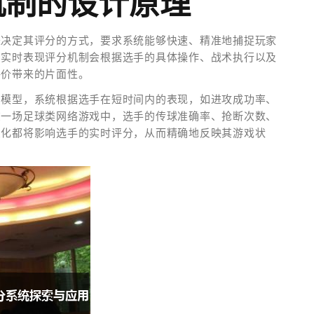
机制的设计原理
来决定其评分的方式，要求系统能够快速、精准地捕捉玩家
，实时表现评分机制会根据选手的具体操作、战术执行以及
评价带来的片面性。
法模型，系统根据选手在短时间内的表现，如进攻成功率、
在一场足球类网络游戏中，选手的传球准确率、抢断次数、
变化都将影响选手的实时评分，从而精确地反映其游戏状