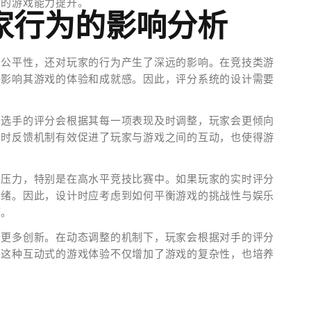
面的游戏能力提升。
家行为的影响分析
的公平性，还对玩家的行为产生了深远的影响。在竞技类游
接影响其游戏的体验和成就感。因此，评分系统的设计需要
于选手的评分会根据其每一项表现及时调整，玩家会更倾向
实时反馈机制有效促进了玩家与游戏之间的互动，也使得游
的压力，特别是在高水平竞技比赛中。如果玩家的实时评分
情绪。因此，设计时应考虑到如何平衡游戏的挑战性与娱乐
度。
行更多创新。在动态调整的机制下，玩家会根据对手的评分
。这种互动式的游戏体验不仅增加了游戏的复杂性，也培养