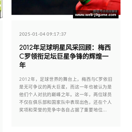
2025-01-04 09:17:37
2012年足球明星风采回顾：梅西
C罗领衔足坛巨星争锋的辉煌一
年
2012年，足球世界的舞台上，梅西与C罗依旧
是无可争议的两大巨星，而这一年也被认为是
他们个人对抗的巅峰之年。这一年，两位球员
不仅在俱乐部和国家队中表现出色，还在个人
奖项和荣誉的竞争中各自占据了重要地位...