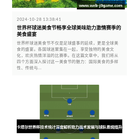
2024-10-28 13:38:41
世界杯球迷美食节畅享全球美味助力激情赛季的
美食盛宴
世界杯球迷美食节不仅是足球盛事的延续，更是全球美
食的盛宴。各国球迷聚集在一起，享受独特的美食文
化，欢庆热情洋溢的比赛季。在这篇文章中，我们将从
四个方面深入探讨这一美食节的魅力：国际美食的多样
性、传统与...