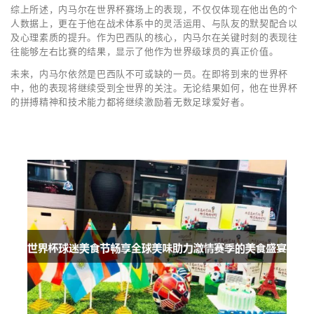
综上所述，内马尔在世界杯赛场上的表现，不仅仅体现在他出色的个
人数据上，更在于他在战术体系中的灵活运用、与队友的默契配合以
及心理素质的提升。作为巴西队的核心，内马尔在关键时刻的表现往
往能够左右比赛的结果，显示了他作为世界级球员的真正价值。
未来，内马尔依然是巴西队不可或缺的一员。在即将到来的世界杯
中，他的表现将继续受到全世界的关注。无论结果如何，他在世界杯
的拼搏精神和技术能力都将继续激励着无数足球爱好者。