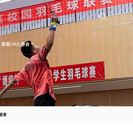
咨询J9九游会
盛宴