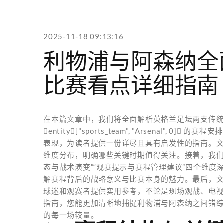
2025-11-18 09:13:16
利物浦与阿森纳全
比赛看点详细指南
在本篇文章中，我们将全面解析英格兰足坛两支传统豪门 —— enti
entity["sports_team", "Arsenal
表现，为读者提供一份详尽且具有启发性的指南。文章
维度分布，明确哪些关键时期值得关注。接着，我们将
态与战术演变”“观赛提示与赛程管理建议”四个维
解赛程背后的战略意义与比赛本身的魅力。最后，
球迷和观赛者提供实用参考，不论是现场观战、电
指南，您能更加清晰地捕捉利物浦与阿森纳之间错
的每一场较量。