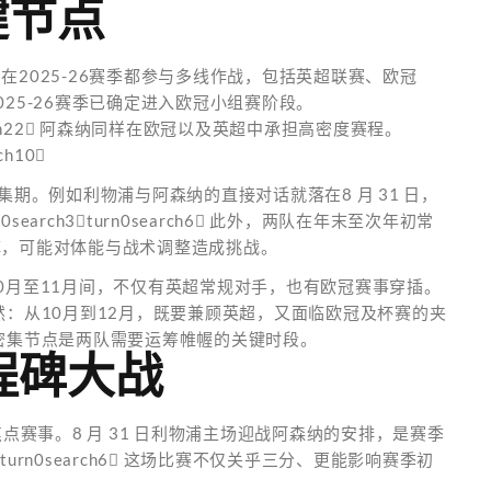
键节点
2025-26赛季都参与多线作战，包括英超联赛、欧冠
25-26赛季已确定进入欧冠小组赛阶段。
urn0search22 阿森纳同样在欧冠以及英超中承担高密度赛程。
rch10
期。例如利物浦与阿森纳的直接对话就落在8 月 31 日，
earch3turn0search6 此外，两队在年末至次年初常
阵，可能对体能与战术调整造成挑战。
0月至11月间，不仅有英超常规对手，也有欧冠赛事穿插。
18 利物浦亦然：从10月到12月，既要兼顾英超，又面临欧冠及杯赛的夹
h14 这些密集节点是两队需要运筹帷幄的关键时段。
程碑大战
点赛事。8 月 31 日利物浦主场迎战阿森纳的安排，是赛季
3turn0search6 这场比赛不仅关乎三分、更能影响赛季初