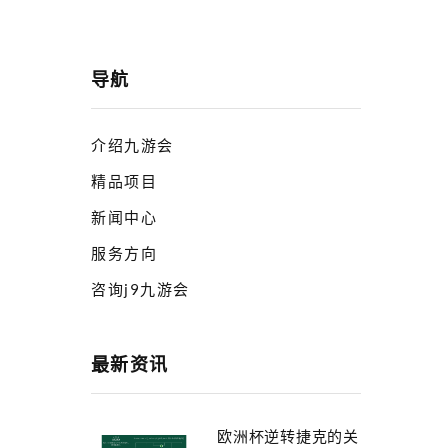
导航
介绍九游会
精品项目
新闻中心
服务方向
咨询j9九游会
最新资讯
欧洲杯逆转捷克的关