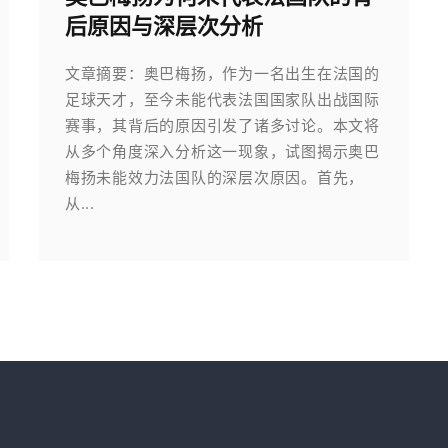
后原因与深层次分析
文章摘要：奥巴梅扬，作为一名出生在法国的
足球天才，至今未能代表法国国家队出战国际
赛事，其背后的原因引发了诸多讨论。本文将
从多个角度深入分析这一现象，试图揭示奥巴
梅扬未能效力法国队的深层次原因。首先，
从...