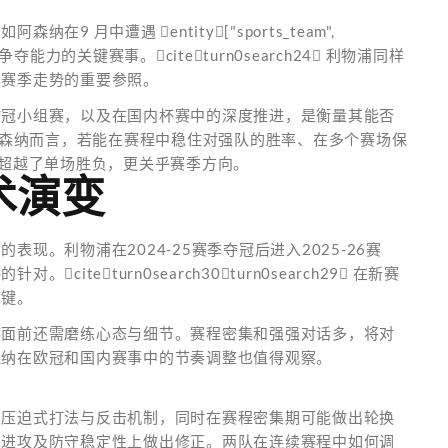
月中遭遇 entity["sports_team",
冠军争夺能力的关键赛事。citeturn0search24 利物浦同样
其赛季走势的重要参照。
欧冠小组赛，以及在国内杯赛中的深度推进，是衡量其能否
29 对阿森纳而言，若能在赛程中稳住对强队的胜率、在多个赛场保
”超越了单场胜负，更关乎赛季方向。
术演变
现。利物浦在2024-25赛季夺冠后进入2025-26赛
teturn0search30turn0search29 在新赛
关键。
手面前还需磨练心态与细节。赛程密集和强强对话多，将对
森纳在欧冠和国内赛事中的节奏调整也值得观察。
的压迫式打法与反击机制，同时在赛程密集期可能做出轮换
路进攻及防守稳定性上做出修正。两队在连续赛程中如何调