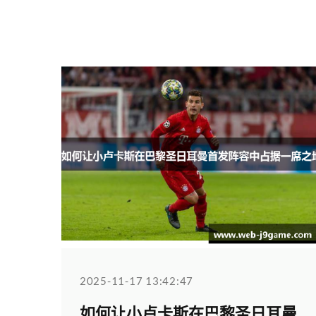
2025-11-17 13:42:47
如何让小卢卡斯在巴黎圣日耳曼