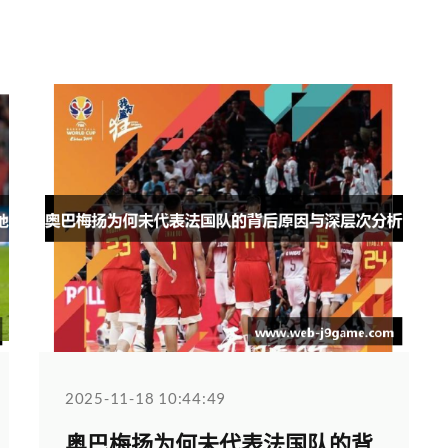
2025-11-18 10:44:49
奥巴梅扬为何未代表法国队的背