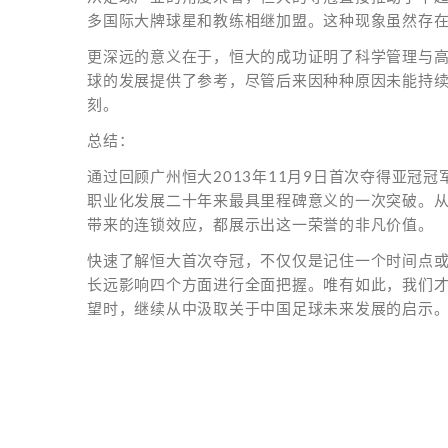
多国际大牌球星和教练相继加盟。这种现象虽然存
更深远的意义在于，恒大的成功证明了科学管理与
球的发展提供了参考，尽管后来因种种原因未能持
刻。
总结：
通过回顾广州恒大2013年11月9日首次夺得亚冠
职业化发展二十年来最具里程碑意义的一次突破。
带来的连锁效应，都展示出这一荣誉的非凡价值。
快速了解恒大首次夺冠，不仅仅是记住一个时间点
长远影响四个方面进行全面把握。唯有如此，我们
望时，继续从中汲取关于中国足球未来发展的启示