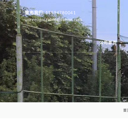
致电我们:
13594780041
unrecognizable@yahoo.com
公司首页
首