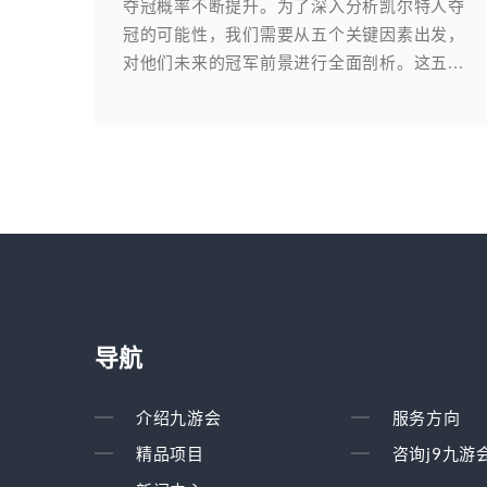
夺冠概率不断提升。为了深入分析凯尔特人夺
冠的可能性，我们需要从五个关键因素出发，
对他们未来的冠军前景进行全面剖析。这五...
导航
介绍九游会
服务方向
精品项目
咨询j9九游