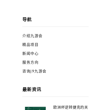
导航
介绍九游会
精品项目
新闻中心
服务方向
咨询j9九游会
最新资讯
欧洲杯逆转捷克的关