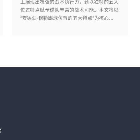
上展现出极强的战术执行力，还以独特的五大
位置特点赋予球队丰富的战术可能。本文将以
“安德烈·穆勒踢球位置的五大特点”为核心...
会