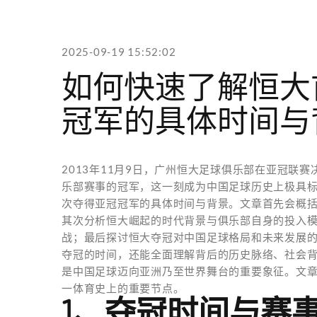
2025-09-19 15:52:02
如何快速了解恒大
冠军的具体时间与
2013年11月9日，广州恒大足球俱乐部在亚冠联
乐部赛事的冠军，这一刻成为中国足球历史上极具
次夺得亚冠冠军的具体时间与背景。文章首先会概
其次分析恒大崛起的时代背景与俱乐部自身的投入
战；最后探讨恒大夺冠对中国足球格局和未来发展
夺冠的时间，还能全面理解背后的历史脉络、社会
是中国足球迈向亚洲乃至世界舞台的重要象征。文
一体育史上的重要节点。
1、夺冠时间与赛