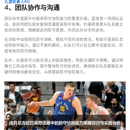
九游会真人AG
4、团队协作与沟通
团队协作是提升约基奇防守协防能力的重要方面。篮球是一项团队运
动，良好的团队配合能够显著提高防守效果。约基奇需要与队友建立
良好的默契，理解彼此的防守意图，共同应对对手的进攻。
在训练中加强团队防守演练，模拟不同的进攻情况，有助于提高队员
间的协作能力。通过不断的磨合，队友们可以在比赛中迅速反应，形
成有效的防守网络。
此外，约基奇可以担任场上的指挥角色，积极沟通防守策略。通过明
确分工和战术指导，提升整体防守的协调性，确保每位队员都能在关
键时刻做出最佳反应，从而提高防守协防能力。