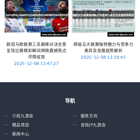
欧冠与欧联第三名巅峰对决全景
揭秘五大联赛独特魅力与竞争力
呈现比赛精彩瞬间揭晓震撼亮点
差异及发展趋势解析
尽情绽放
2025-12-08 12:18:45
2025-12-08 13:47:27
导航
介绍九游会
服务方向
精品项目
咨询j9九游会
新闻中心