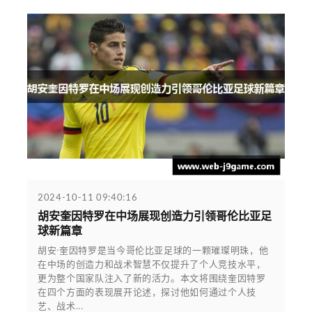
2024-10-11 09:40:16
胡安奎因特罗在中场展现创造力引领哥伦比亚足
球新篇章
胡安·奎因特罗是当今哥伦比亚足球的一颗璀璨明珠，他
在中场的创造力和战术智慧不仅提升了个人竞技水平，
更为整个国家队注入了新的活力。本文将围绕奎因特罗
在四个方面的表现展开论述，探讨他如何通过个人技
艺、战术...