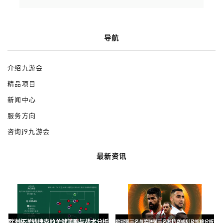
导航
介绍九游会
精品项目
新闻中心
服务方向
咨询j9九游会
最新资讯