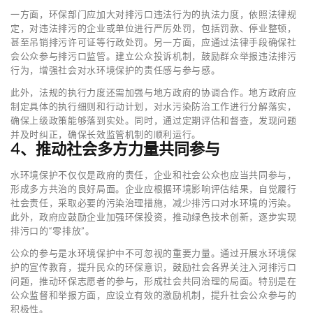
一方面，环保部门应加大对排污口违法行为的执法力度，依照法律规
定，对违法排污的企业或单位进行严厉处罚，包括罚款、停业整顿，
甚至吊销排污许可证等行政处罚。另一方面，应通过法律手段确保社
会公众参与排污口监管。建立公众投诉机制，鼓励群众举报违法排污
行为，增强社会对水环境保护的责任感与参与感。
此外，法规的执行力度还需加强与地方政府的协调合作。地方政府应
制定具体的执行细则和行动计划，对水污染防治工作进行分解落实，
确保上级政策能够落到实处。同时，通过定期评估和督查，发现问题
并及时纠正，确保长效监管机制的顺利运行。
4、推动社会多方力量共同参与
水环境保护不仅仅是政府的责任，企业和社会公众也应当共同参与，
形成多方共治的良好局面。企业应根据环境影响评估结果，自觉履行
社会责任，采取必要的污染治理措施，减少排污口对水环境的污染。
此外，政府应鼓励企业加强环保投资，推动绿色技术创新，逐步实现
排污口的“零排放”。
公众的参与是水环境保护中不可忽视的重要力量。通过开展水环境保
护的宣传教育，提升民众的环保意识，鼓励社会各界关注入河排污口
问题，推动环保志愿者的参与，形成社会共同治理的局面。特别是在
公众监督和举报方面，应设立有效的激励机制，提升社会公众参与的
积极性。