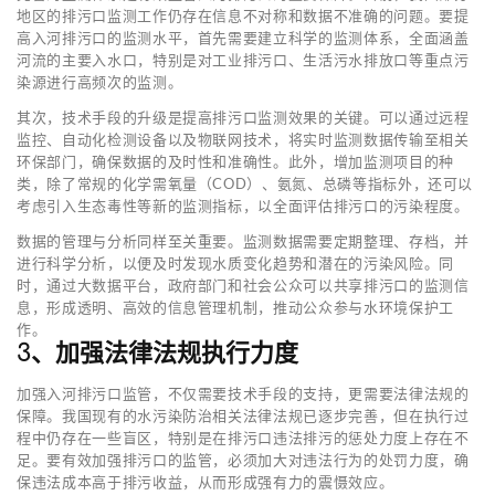
地区的排污口监测工作仍存在信息不对称和数据不准确的问题。要提
高入河排污口的监测水平，首先需要建立科学的监测体系，全面涵盖
河流的主要入水口，特别是对工业排污口、生活污水排放口等重点污
染源进行高频次的监测。
其次，技术手段的升级是提高排污口监测效果的关键。可以通过远程
监控、自动化检测设备以及物联网技术，将实时监测数据传输至相关
环保部门，确保数据的及时性和准确性。此外，增加监测项目的种
类，除了常规的化学需氧量（COD）、氨氮、总磷等指标外，还可以
考虑引入生态毒性等新的监测指标，以全面评估排污口的污染程度。
数据的管理与分析同样至关重要。监测数据需要定期整理、存档，并
进行科学分析，以便及时发现水质变化趋势和潜在的污染风险。同
时，通过大数据平台，政府部门和社会公众可以共享排污口的监测信
息，形成透明、高效的信息管理机制，推动公众参与水环境保护工
作。
3、加强法律法规执行力度
加强入河排污口监管，不仅需要技术手段的支持，更需要法律法规的
保障。我国现有的水污染防治相关法律法规已逐步完善，但在执行过
程中仍存在一些盲区，特别是在排污口违法排污的惩处力度上存在不
足。要有效加强排污口的监管，必须加大对违法行为的处罚力度，确
保违法成本高于排污收益，从而形成强有力的震慑效应。