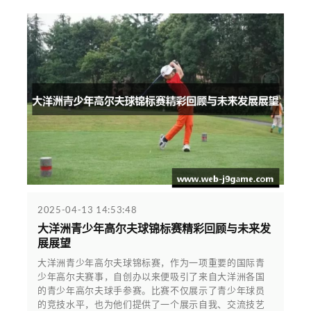
2025-04-13 14:53:48
大洋洲青少年高尔夫球锦标赛精彩回顾与未来发
展展望
大洋洲青少年高尔夫球锦标赛，作为一项重要的国际青
少年高尔夫赛事，自创办以来便吸引了来自大洋洲各国
的青少年高尔夫球手参赛。比赛不仅展示了青少年球员
的竞技水平，也为他们提供了一个展示自我、交流技艺