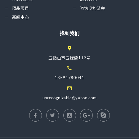
精品项目
咨询j9九游会
新闻中心
找到我们
五指山市五绿斋119号
13594780041
unrecognizable@yahoo.com