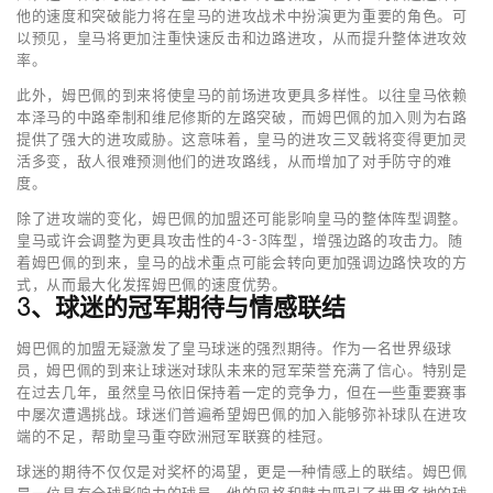
他的速度和突破能力将在皇马的进攻战术中扮演更为重要的角色。可
以预见，皇马将更加注重快速反击和边路进攻，从而提升整体进攻效
率。
此外，姆巴佩的到来将使皇马的前场进攻更具多样性。以往皇马依赖
本泽马的中路牵制和维尼修斯的左路突破，而姆巴佩的加入则为右路
提供了强大的进攻威胁。这意味着，皇马的进攻三叉戟将变得更加灵
活多变，敌人很难预测他们的进攻路线，从而增加了对手防守的难
度。
除了进攻端的变化，姆巴佩的加盟还可能影响皇马的整体阵型调整。
皇马或许会调整为更具攻击性的4-3-3阵型，增强边路的攻击力。随
着姆巴佩的到来，皇马的战术重点可能会转向更加强调边路快攻的方
式，从而最大化发挥姆巴佩的速度优势。
3、球迷的冠军期待与情感联结
姆巴佩的加盟无疑激发了皇马球迷的强烈期待。作为一名世界级球
员，姆巴佩的到来让球迷对球队未来的冠军荣誉充满了信心。特别是
在过去几年，虽然皇马依旧保持着一定的竞争力，但在一些重要赛事
中屡次遭遇挑战。球迷们普遍希望姆巴佩的加入能够弥补球队在进攻
端的不足，帮助皇马重夺欧洲冠军联赛的桂冠。
球迷的期待不仅仅是对奖杯的渴望，更是一种情感上的联结。姆巴佩
是一位具有全球影响力的球员，他的风格和魅力吸引了世界各地的球