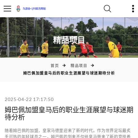
)
精品项目
首页
精品项目
姆巴佩加盟皇马后的职业生涯展望与球迷期待分析
2025-04-22 17:17:50
姆巴佩加盟皇马后的职业生涯展望与球迷期
待分析
随着姆巴佩的加盟，皇家马德里迎来了新的时代。作为世界足坛最炙
手可热的年轻球员之一，姆巴佩的到来不仅给皇马带来了新的竞技希