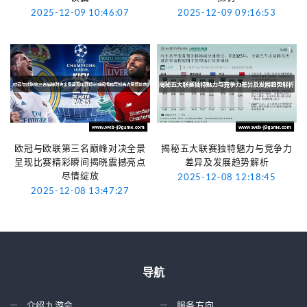
2025-12-09 10:46:07
2025-12-09 09:16:53
欧冠与欧联第三名巅峰对决全景
揭秘五大联赛独特魅力与竞争力
呈现比赛精彩瞬间揭晓震撼亮点
差异及发展趋势解析
尽情绽放
2025-12-08 12:18:45
2025-12-08 13:47:27
导航
介绍九游会
服务方向