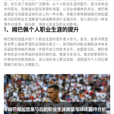
望，也引发了球迷的广泛期待。从个人职业生涯的提升、皇马未来战
术的变化，到球迷对冠军荣誉的渴望，以及全球媒体的关注，姆巴佩
加盟皇马无疑是足球历史上的一件大事。本篇文章将围绕姆巴佩加盟
皇马后的职业生涯展望与球迷期待进行全面分析，深入探讨这一转会
事件对球员、俱乐部、球迷以及足坛的长远影响。
1、姆巴佩个人职业生涯的提升
姆巴佩的加盟对他个人职业生涯的提升意义非凡。首先，皇家马德里
是世界上最具声望的足球俱乐部之一，其顶级的训练设施和战术体系
无疑会帮助姆巴佩进一步提升自己的技术水平。加盟皇马后，姆巴佩
将有机会与世界级的球员并肩作战，像是与本泽马、维尼修斯和阿扎
尔等球员的默契配合，会让他在场上更加自如，进而提升个人的比赛
理解力和场上决策能力。