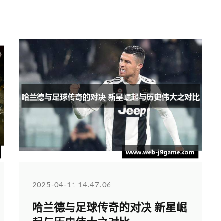
2025-04-11 14:47:06
哈兰德与足球传奇的对决 新星崛