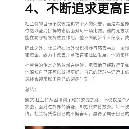
4、不断追求更高
杜兰特的目标不仅仅是追求个人的荣誉，而是希望
依然以全力拼搏的态度面对每一场比赛。他的竞技
能在防守端发挥重要作用。他不断刷新个人纪录，
除此之外，杜兰特在场外也积极参与慈善事业，回
和资金，致力于改善儿童教育和社区发展。他的影
杜兰特的传奇之路依然在继续，尽管他已经取得了
他深知自己还可以做得更好，自己的篮球生涯远未结
最终会迎来属于自己的荣耀时刻。”
总结：
凯文·杜兰特从困境到荣耀的蜕变之路，不仅仅是个
挑战，面对过外界的质疑，却始终未曾放弃。每一
终，杜兰特凭借自己的不懈奋斗，赢得了属于自己