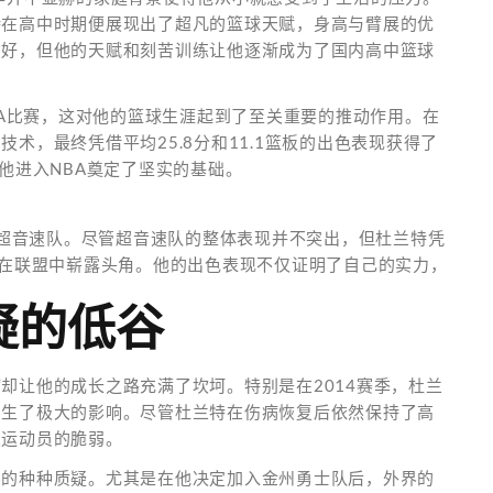
特在高中时期便展现出了超凡的篮球天赋，身高与臂展的优
看好，但他的天赋和刻苦训练让他逐渐成为了国内高中篮球
AA比赛，这对他的篮球生涯起到了至关重要的推动作用。在
术，最终凭借平均25.8分和11.1篮板的出色表现获得了
他进入NBA奠定了坚实的基础。
图超音速队。尽管超音速队的整体表现并不突出，但杜兰特凭
快在联盟中崭露头角。他的出色表现不仅证明了自己的实力，
疑的低谷
却让他的成长之路充满了坎坷。特别是在2014赛季，杜兰
产生了极大的影响。尽管杜兰特在伤病恢复后依然保持了高
业运动员的脆弱。
界的种种质疑。尤其是在他决定加入金州勇士队后，外界的