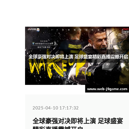
2025-04-10 17:17:32
全球豪强对决即将上演 足球盛宴