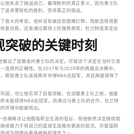
择让他失去了挑战自己、赢得胜利的真正意义，因为勇士队
为了追求更轻松的胜利，而非真正的挑战。
到了极大的考验。他并没有被这些困难打倒，而是选择用更
的恢复训练，还是通过赛场上的强势表现，杜兰特逐渐走出
现突破的关键时刻
时他做出了加盟金州勇士队的决定。尽管这个决定在当时引发
选择的正确性。在2017年与2018年的两届总决赛中，
，帮助勇士队连续两年夺得NBA总冠军，并且两度获得了
步巩固，也让他实现了自我突破。在加盟勇士队之前，他虽
终未能获得NBA总冠军。而通过与勇士队的合作，杜兰特
力的环境中脱颖而出。
这一伤病再次让他面临职业生涯的低谷，但他依然决定继续挑
且继续致力于将自己的篮球生涯推向更高的层次。尽管篮网
表现成为联盟中最具威胁的球员之一。