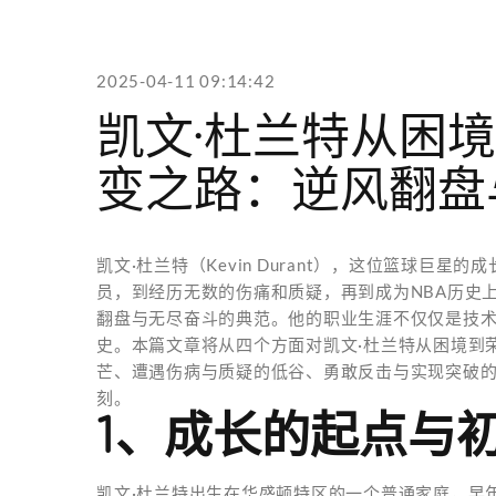
2025-04-11 09:14:42
凯文·杜兰特从困
变之路：逆风翻盘
凯文·杜兰特（Kevin Durant），这位篮球巨
员，到经历无数的伤痛和质疑，再到成为NBA历史
翻盘与无尽奋斗的典范。他的职业生涯不仅仅是技
史。本篇文章将从四个方面对凯文·杜兰特从困境到
芒、遭遇伤病与质疑的低谷、勇敢反击与实现突破
刻。
1、成长的起点与
凯文·杜兰特出生在华盛顿特区的一个普通家庭，早