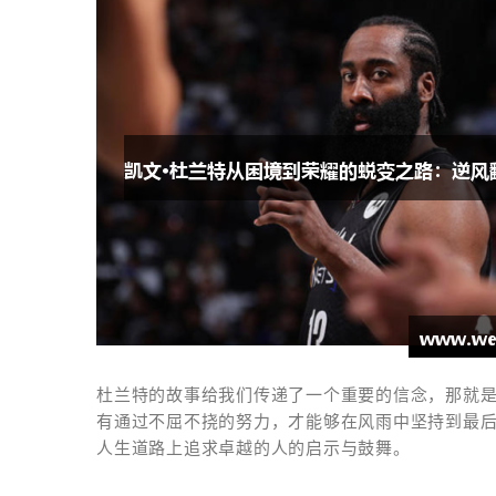
杜兰特的故事给我们传递了一个重要的信念，那就
有通过不屈不挠的努力，才能够在风雨中坚持到最
人生道路上追求卓越的人的启示与鼓舞。