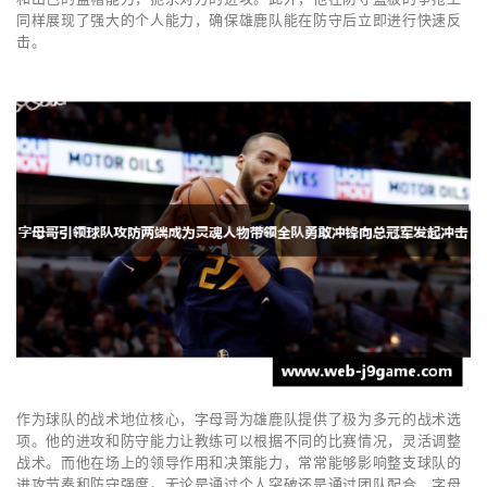
同样展现了强大的个人能力，确保雄鹿队能在防守后立即进行快速反
击。
作为球队的战术地位核心，字母哥为雄鹿队提供了极为多元的战术选
项。他的进攻和防守能力让教练可以根据不同的比赛情况，灵活调整
战术。而他在场上的领导作用和决策能力，常常能够影响整支球队的
进攻节奏和防守强度。无论是通过个人突破还是通过团队配合，字母