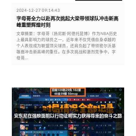
2024-12-27 09:14:43
字母哥全力以赴再次挑起大梁带领球队冲击新高
峰重塑辉煌时刻
文章摘要：字母哥（扬尼斯·阿德托昆博）作为NBA历史
上最具影响力的球员之一，近年来不仅凭借自身卓越的
个人表现成为联盟顶尖球员，还肩负起了带领密尔沃基
雄鹿冲击新高峰的重任。在多次挑战和激烈竞争中，字
母哥...