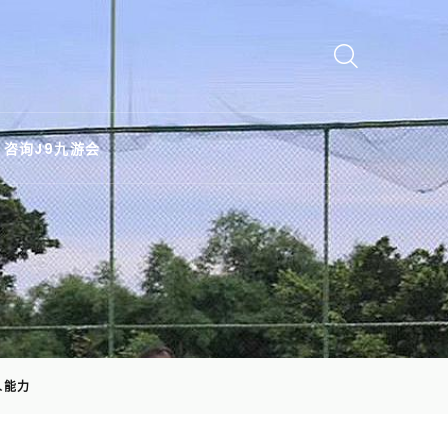
咨询J9九游会
人能力