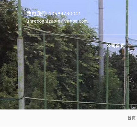
致电我们:
13594780041
unrecognizable@yahoo.com
公司首页
首页