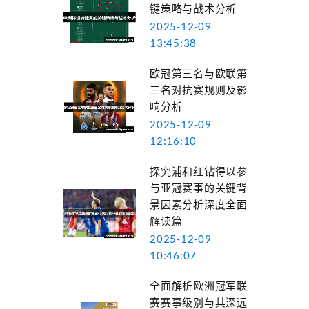
键策略与战术分析
2025-12-09
13:45:38
欧冠第三名与欧联第
三名对抗赛规则及影
响分析
2025-12-09
12:16:10
探究浦和红钻得以参
与亚冠赛事的关键背
景因素分析深度全面
解读篇
2025-12-09
10:46:07
全面解析欧洲冠军联
赛赛事级别与其深远