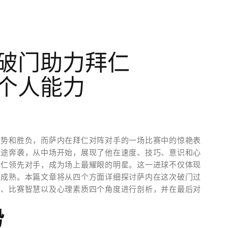
破门助力拜仁
个人能力
走势和胜负，而萨内在拜仁对阵对手的一场比赛中的惊艳表
长途奔袭，从中场开始，展现了他在速度、技巧、意识和心
拜仁领先对手，成为场上最耀眼的明星。这一进球不仅体现
和成熟。本篇文章将从四个方面详细探讨萨内在这次破门过
度、比赛智慧以及心理素质四个角度进行剖析，并在最后对
势