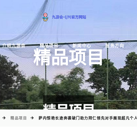
)
介绍九游会
精品项目
新闻中心
服务方向
精品项目
精品项目
萨内惊艳长途奔袭破门助力拜仁领先对手展现超凡个