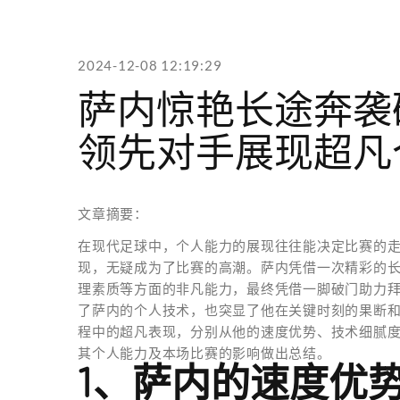
2024-12-08 12:19:29
萨内惊艳长途奔袭
领先对手展现超凡
文章摘要：
在现代足球中，个人能力的展现往往能决定比赛的
现，无疑成为了比赛的高潮。萨内凭借一次精彩的
理素质等方面的非凡能力，最终凭借一脚破门助力
了萨内的个人技术，也突显了他在关键时刻的果断
程中的超凡表现，分别从他的速度优势、技术细腻
其个人能力及本场比赛的影响做出总结。
1、萨内的速度优