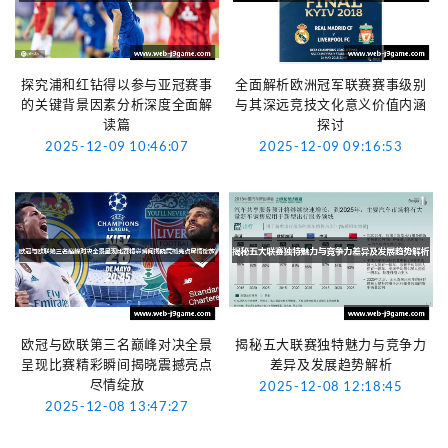
探究浦和红钻得以参与亚冠赛事
全面解析欧洲冠军联赛赛事级别
的关键背景因素分析深度全面解
与其深远竞技文化意义价值内涵
读篇
探讨
2025-12-09 10:46:07
2025-12-09 09:16:53
欧冠与欧联第三名巅峰对决全景
揭秘五大联赛独特魅力与竞争力
呈现比赛精彩瞬间揭晓震撼亮点
差异及发展趋势解析
尽情绽放
2025-12-08 12:18:45
2025-12-08 13:47:27