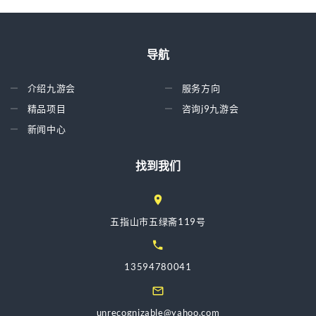
导航
介绍九游会
服务方向
精品项目
咨询j9九游会
新闻中心
找到我们
五指山市五绿斋119号
13594780041
unrecognizable@yahoo.com