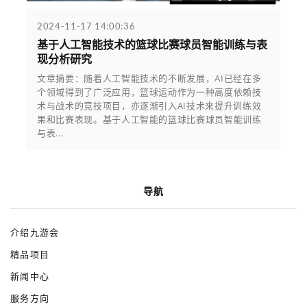
2024-11-17 14:00:36
基于人工智能技术的篮球比赛球员智能训练与表
现分析研究
文章摘要：随着人工智能技术的不断发展，AI已经在多
个领域得到了广泛应用，篮球运动作为一种高度依赖技
术与战术的竞技项目，亦逐渐引入AI技术来提升训练效
果和比赛表现。基于人工智能的篮球比赛球员智能训练
与表...
导航
介绍九游会
精品项目
新闻中心
服务方向