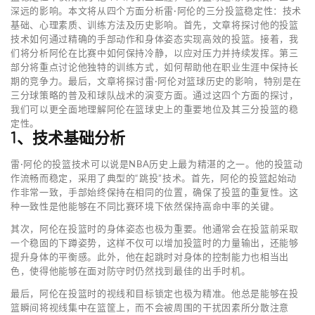
深远的影响。本文将从四个方面分析雷·阿伦的三分投篮稳定性：技术
基础、心理素质、训练方法及历史影响。首先，文章将探讨他的投篮
技术如何通过精确的手部动作和身体姿态实现高效的投篮。接着，我
们将分析阿伦在比赛中如何保持冷静，以应对压力并持续发挥。第三
部分将重点讨论他独特的训练方式，如何帮助他在职业生涯中保持长
期的竞争力。最后，文章将探讨雷·阿伦对篮球历史的影响，特别是在
三分球策略的普及和球队战术的演变方面。通过这四个方面的探讨，
我们可以更全面地理解阿伦在篮球史上的重要地位及其三分投篮的稳
定性。
1、技术基础分析
雷·阿伦的投篮技术可以说是NBA历史上最为精湛的之一。他的投篮动
作流畅而稳定，采用了典型的“跳投”技术。首先，阿伦的投篮起始动
作非常一致，手部始终保持在相同的位置，确保了投篮的重复性。这
种一致性是他能够在不同比赛环境下依然保持高命中率的关键。
其次，阿伦在投篮时的身体姿态也极为重要。他通常会在投篮前采取
一个稳固的下蹲姿势，这样不仅可以增加投篮时的力量输出，还能够
提升身体的平衡感。此外，他在起跳时对身体的控制能力也相当出
色，使得他能够在面对防守时仍然找到最佳的出手时机。
最后，阿伦在投篮时的视线和目标锁定也极为精准。他总是能够在投
篮瞬间将视线集中在篮筐上，而不会被周围的干扰因素所分散注意