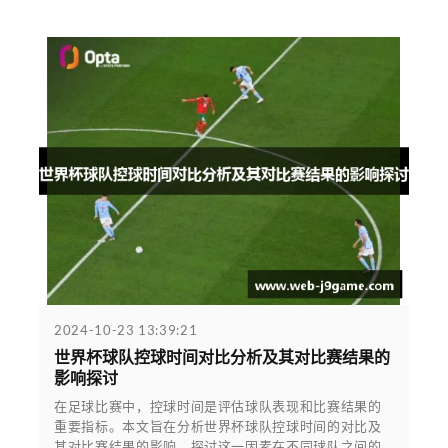
2024-10-23 13:39:21
世界杯球队控球时间对比分析及其对比赛结果的
影响探讨
在足球比赛中，控球时间是评估球队表现和比赛结果的
重要指标。本文旨在分析世界杯球队控球时间的对比及
其对比赛结果的影响，探讨这一因素在不同球队之间的