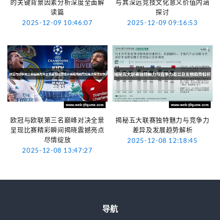
的关键背景因素分析深度全面解
与其深远竞技文化意义价值内涵
读篇
探讨
2025-12-09 10:46:07
2025-12-09 09:16:53
欧冠与欧联第三名巅峰对决全景
揭秘五大联赛独特魅力与竞争力
呈现比赛精彩瞬间揭晓震撼亮点
差异及发展趋势解析
尽情绽放
2025-12-08 12:18:45
2025-12-08 13:47:27
导航