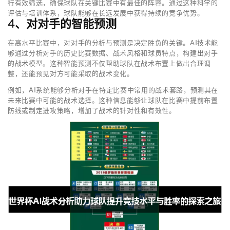
行有效筛选，确保球队在关键比赛中有最佳的阵容。通过这种科学的
评估与培训体系，球队能够在长远发展中获得持续的竞争优势。
4、对对手的智能预测
在高水平比赛中，对对手的分析与预测是决定胜负的关键。AI技术能
够通过分析对手的历史比赛数据、战术风格和球员特点，构建出对手
的战术模型。这种智能预测不仅帮助球队在战术布置上做出合理调
整，还能预见对方可能采取的战术变化。
例如，AI系统能够分析对手在特定比赛中常用的战术套路，预测其在
未来比赛中可能的战术选择。这种信息能够让球队在比赛中提前布置
防线或制定进攻策略，增加了战术的针对性和有效性。