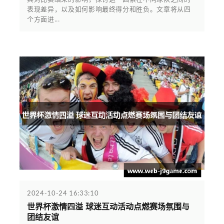
表现差异，以及如何影响最终得分和胜负。文章将从四
个方面进...
2024-10-24 16:33:10
世界杯激情四溢 球迷互动活动点燃赛场氛围与
团结友谊