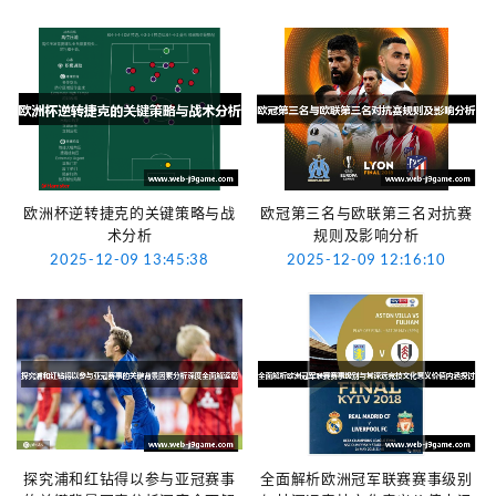
欧洲杯逆转捷克的关键策略与战
欧冠第三名与欧联第三名对抗赛
术分析
规则及影响分析
2025-12-09 13:45:38
2025-12-09 12:16:10
探究浦和红钻得以参与亚冠赛事
全面解析欧洲冠军联赛赛事级别