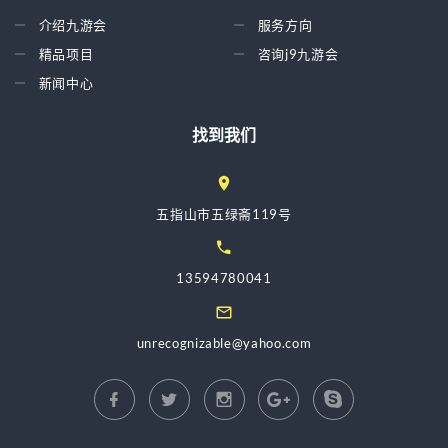
介绍九游会
服务方向
精品项目
咨询j9九游会
新闻中心
找到我们
五指山市五绿斋119号
13594780041
unrecognizable@yahoo.com