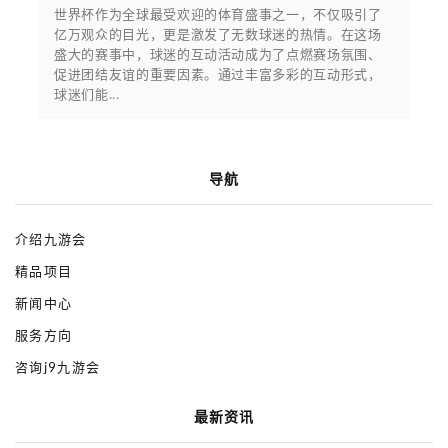
世界杯作为全球最受欢迎的体育盛事之一，不仅吸引了
亿万观众的目光，更是激发了无数球迷的热情。在这场
盛大的赛事中，球迷的互动活动成为了点燃赛场氛围、
促进团结友谊的重要因素。通过丰富多彩的互动形式，
球迷们能...
导航
介绍九游会
精品项目
新闻中心
服务方向
咨询j9九游会
最新资讯