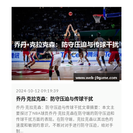
2024-10-12 09:19:39
乔丹·克拉克森：防守压迫与传球干扰
乔丹·克拉克森：防守压迫与传球干扰文章摘要：本文主
要探讨了NBA球员乔丹·克拉克森在防守端的防守压迫和
传球干扰方面的表现。在防守端，克拉克森以其出色的
速度和敏锐的意识，不断对对手进行防守压迫，给对手
制...