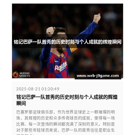
2025-08-21 01:20:49
铭记巴萨一队首秀的历史时刻与个人成就的辉煌
瞬间
巴塞罗那足球俱乐部，作为世界足球史上一颗璀璨的明
珠，其辉煌的历史和众多传奇球员的成就，使得每一场
比赛、每一次登场的瞬间都充满了深刻的意义。特别是
对于那些年轻球员来说，巴萨一队的首秀往往是职业生