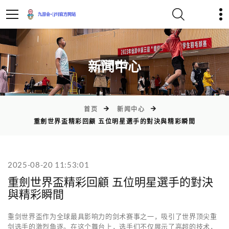
)
新闻中心
首页
新闻中心
重劍世界盃精彩回顧 五位明星選手的對決與精彩瞬間
2025-08-20 11:53:01
重劍世界盃精彩回顧 五位明星選手的對決
與精彩瞬間
重剑世界盃作为全球最具影响力的剑术赛事之一，吸引了世界顶尖重
剑选手的激烈角逐。在这个舞台上，选手们不仅展示了高超的技术，