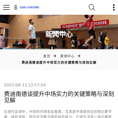
)
新闻中心
首页
新闻中心
费迪南德谈提升中场实力的关键策略与深刻见解
2025-08-11 12:57:04
费迪南德谈提升中场实力的关键策略与深刻
见解
在现代足球中，中场的作用愈加重要，尤其是中场球员在控制比赛节
奏、组织进攻、防守反击等方面的综合能力，已成为决定一场比赛胜