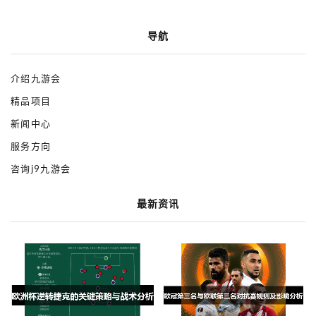
导航
介绍九游会
精品项目
新闻中心
服务方向
咨询j9九游会
最新资讯