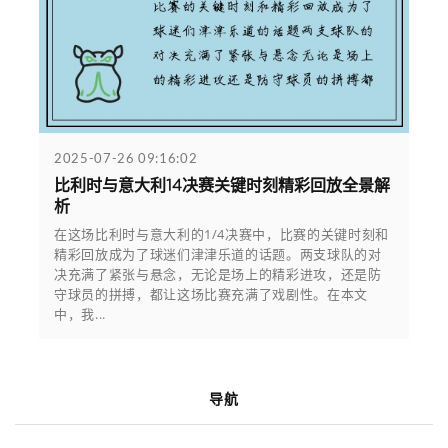
2025-07-26 09:16:02
比利时与意大利14决赛关键时刻精彩回放全景解
析
在这场比利时与意大利的1/4决赛中，比赛的关键时刻和
精彩回放成为了球迷们津津乐道的话题。两支球队的对
决充满了紧张与悬念，无论是场上的精彩进攻，还是防
守球员的拼搏，都让这场比赛充满了戏剧性。在本文
中，我...
导航