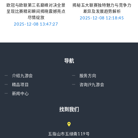
欧冠与欧联第三名巅峰对决全景
揭秘五大联赛独特魅力与竞争力
呈现比赛精彩瞬间揭晓震撼亮点
差异及发展趋势解析
尽情绽放
2025-12-08 12:18:45
2025-12-08 13:47:27
导航
介绍九游会
服务方向
精品项目
咨询j9九游会
新闻中心
找到我们
五指山市五绿斋119号