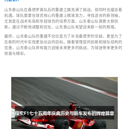
山东泰山队在桑德罗离队后的重建之路充满了挑战，但同时也蕴含着
机遇。球队需要在球员核心的重建上精准发力，寻找适合的新领袖，
尤其是在战术布局和年轻球员的培养方面，山东泰山队需要大胆创
新。通过不断地调整和优化，山东泰山队有望迎来新一轮的辉煌。
最终，山东泰山队的重建不仅仅是为了补充桑德罗的空缺，更是为了
在新的时代中实现更加长远的目标。随着管理层的创新和球队结构的
完善，山东泰山队将有能力迎接未来更多的挑战，为球迷带来更多的
惊喜与精彩。