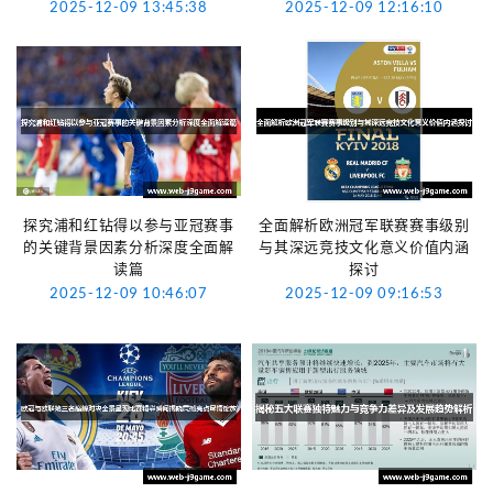
2025-12-09 13:45:38
2025-12-09 12:16:10
探究浦和红钻得以参与亚冠赛事
全面解析欧洲冠军联赛赛事级别
的关键背景因素分析深度全面解
与其深远竞技文化意义价值内涵
读篇
探讨
2025-12-09 10:46:07
2025-12-09 09:16:53