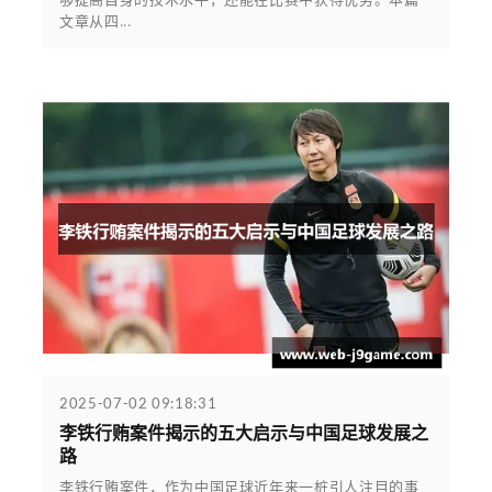
文章从四...
2025-07-02 09:18:31
李铁行贿案件揭示的五大启示与中国足球发展之
路
李铁行贿案件，作为中国足球近年来一桩引人注目的事