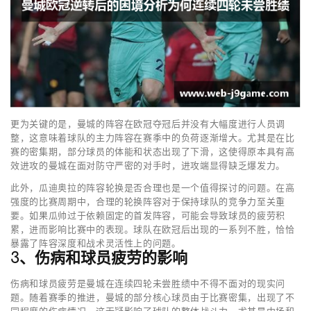
更为关键的是，曼城的阵容在欧冠夺冠后并没有大幅度进行人员调
整，这意味着球队的主力阵容在赛季中的负荷逐渐增大。尤其是在比
赛的密集期，部分球员的体能和状态出现了下滑，这使得原本具有高
效进攻的曼城在面对防守严密的对手时，进攻端显得缺乏爆发力。
此外，瓜迪奥拉的阵容轮换是否合理也是一个值得探讨的问题。在高
强度的比赛周期中，合理的轮换阵容对于保持球队的竞争力至关重
要。如果瓜帅过于依赖固定的首发阵容，可能会导致球员的疲劳积
累，进而影响比赛中的表现。球队在欧冠后出现的一系列不胜，恰恰
暴露了阵容深度和战术灵活性上的问题。
3、伤病和球员疲劳的影响
伤病和球员疲劳是曼城在连续四轮未尝胜绩中不得不面对的现实问
题。随着赛季的推进，曼城的部分核心球员由于比赛密集，出现了不
同程度的伤病情况，这无疑影响了球队的整体战斗力。尤其是中场和