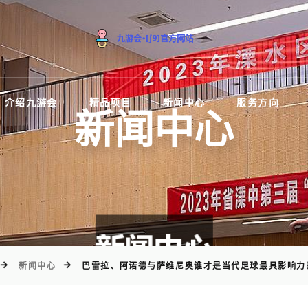
)
介绍九游会
精品项目
新闻中心
服务方向
新闻中心
新闻中心
巴雷拉、阿诺德与萨维尼奥谁才是当代足球最具影响力