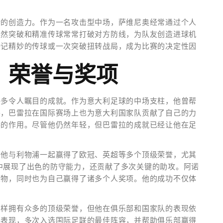
端的创造力。作为一名攻击型中场，萨维尼奥经常通过个人
突然突破和精准传球常常打破对方防线，为队友创造进球机
一记精妙的传球或一次突破扭转战局，成为比赛的决定性因
：荣誉与奖项
许多令人瞩目的成就。作为意大利足球的中场支柱，他曾帮
外，巴雷拉在国际赛场上也为意大利国家队贡献了自己的力
要的作用。尽管他仍然年轻，但巴雷拉的成就已经让他在足
。他与利物浦一起赢得了欧冠、英超等多个顶级荣誉，尤其
比赛中展现了出色的防守能力，还贡献了多次关键的助攻。阿诺
人物，同时也为自己赢得了诸多个人奖项。他的成功不仅体
。
那样拥有众多的顶级荣誉，但他在俱乐部和国家队的表现依
赛表现，多次入选国际足联的最佳阵容，并帮助俱乐部赢得