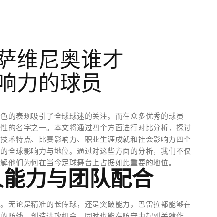
萨维尼奥谁才
响力的球员
出色的表现吸引了全球球迷的关注。而在众多优秀的球员
表性的名字之一。本文将通过四个方面进行对比分析，探讨
的技术特点、比赛影响力、职业生涯成就和社会影响力四个
们的全球影响力与地位。通过对这些方面的分析，我们不仅
理解他们为何在当今足球舞台上占据如此重要的地位。
人能力与团队配合
称。无论是精准的长传球，还是突破能力，巴雷拉都能够在
方的防线，创造进攻机会，同时也能在防守中起到关键作