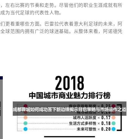
势，左右比赛的节奏和走势。尽管他们的职业生涯成就有所
，成为当代足球的代表性人物。
我们更看重哪些方面。巴雷拉代表着意大利足球的未来，阿
在全球范围内拥有广泛的球迷基础。从整体来看，阿诺德凭