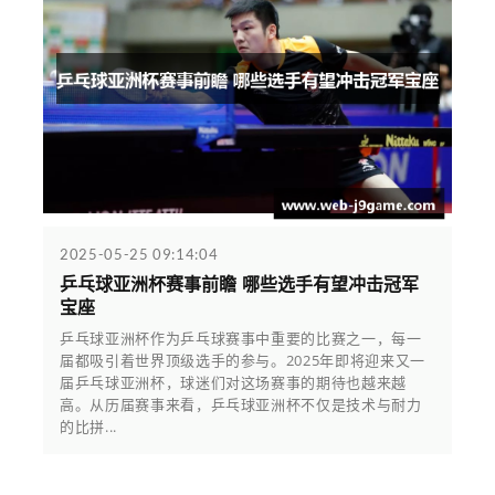
2025-05-25 09:14:04
乒乓球亚洲杯赛事前瞻 哪些选手有望冲击冠军
宝座
乒乓球亚洲杯作为乒乓球赛事中重要的比赛之一，每一
届都吸引着世界顶级选手的参与。2025年即将迎来又一
届乒乓球亚洲杯，球迷们对这场赛事的期待也越来越
高。从历届赛事来看，乒乓球亚洲杯不仅是技术与耐力
的比拼...