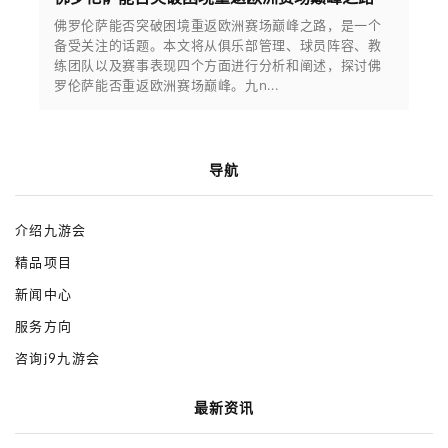
佛罗伦萨能否突破困境重返欧洲赛场巅峰之路，是一个
备受关注的话题。本文将从俱乐部管理、球员阵容、教
练团队以及赛事表现四个方面进行分析和阐述，探讨佛
罗伦萨能否重返欧洲赛场巅峰。九n...
导航
介绍九游会
精品项目
新闻中心
服务方向
咨询j9九游会
最新资讯