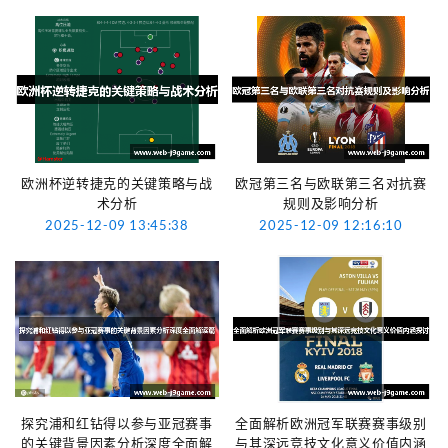
欧洲杯逆转捷克的关键策略与战
欧冠第三名与欧联第三名对抗赛
术分析
规则及影响分析
2025-12-09 13:45:38
2025-12-09 12:16:10
探究浦和红钻得以参与亚冠赛事
全面解析欧洲冠军联赛赛事级别
的关键背景因素分析深度全面解
与其深远竞技文化意义价值内涵