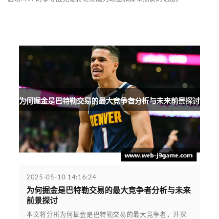
2025-05-10 14:16:24
为何掘金是巴特勒交易的最大竞争者分析与未来
前景探讨
本文将分析为何掘金是巴特勒交易的最大竞争者，并探