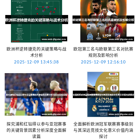
欧洲杯逆转捷克的关键策略与战
欧冠第三名与欧联第三名对抗赛
术分析
规则及影响分析
2025-12-09 13:45:38
2025-12-09 12:16:10
探究浦和红钻得以参与亚冠赛事
全面解析欧洲冠军联赛赛事级别
的关键背景因素分析深度全面解
与其深远竞技文化意义价值内涵
读篇
探讨