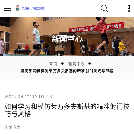
)
新闻中心
首页
新闻中心
如何学习和模仿莱万多夫斯基的精准射门技巧与风格
2025-04-22 12:01:48
如何学习和模仿莱万多夫斯基的精准射门技
巧与风格
文章摘要：