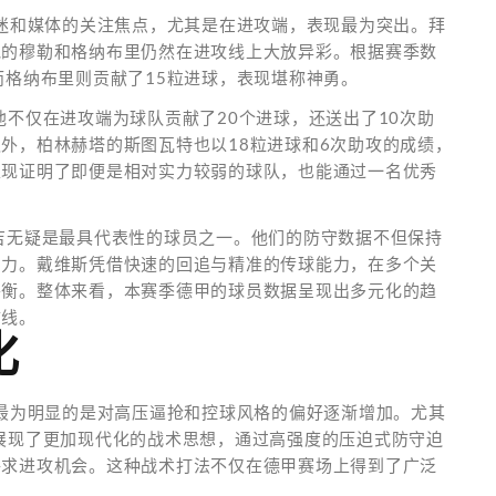
球迷和媒体的关注焦点，尤其是在进攻端，表现最为突出。拜
他的穆勒和格纳布里仍然在进攻线上大放异彩。根据赛季数
而格纳布里则贡献了15粒进球，表现堪称神勇。
他不仅在进攻端为球队贡献了20个进球，还送出了10次助
外，柏林赫塔的斯图瓦特也以18粒进球和6次助攻的成绩，
表现证明了即便是相对实力较弱的球队，也能通过一名优秀
吉无疑是最具代表性的球员之一。他们的防守数据不但保持
助力。戴维斯凭借快速的回追与精准的传球能力，在多个关
平衡。整体来看，本赛季德甲的球员数据呈现出多元化的趋
防线。
化
，最为明显的是对高压逼抢和控球风格的偏好逐渐增加。尤其
展现了更加现代化的战术思想，通过高强度的压迫式防守迫
寻求进攻机会。这种战术打法不仅在德甲赛场上得到了广泛