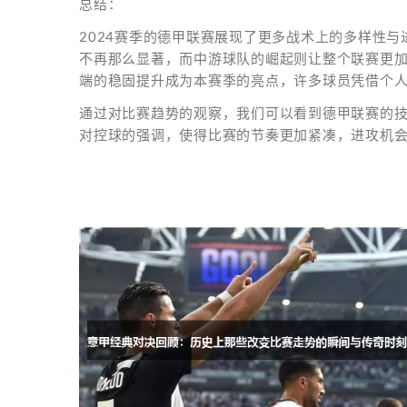
总结：
2024赛季的德甲联赛展现了更多战术上的多样性
不再那么显著，而中游球队的崛起则让整个联赛更
端的稳固提升成为本赛季的亮点，许多球员凭借个
通过对比赛趋势的观察，我们可以看到德甲联赛的
对控球的强调，使得比赛的节奏更加紧凑，进攻机