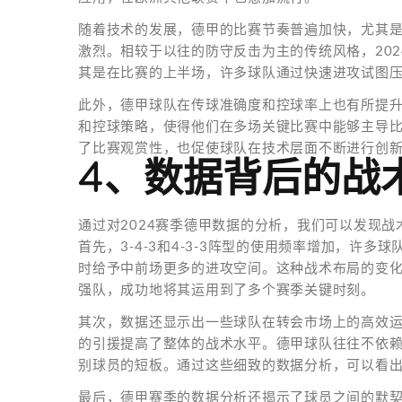
随着技术的发展，德甲的比赛节奏普遍加快，尤其
激烈。相较于以往的防守反击为主的传统风格，20
其是在比赛的上半场，许多球队通过快速进攻试图
此外，德甲球队在传球准确度和控球率上也有所提
和控球策略，使得他们在多场关键比赛中能够主导
了比赛观赏性，也促使球队在技术层面不断进行创
4、数据背后的战
通过对2024赛季德甲数据的分析，我们可以发现
首先，3-4-3和4-3-3阵型的使用频率增加，许
时给予中前场更多的进攻空间。这种战术布局的变
强队，成功地将其运用到了多个赛季关键时刻。
其次，数据还显示出一些球队在转会市场上的高效
的引援提高了整体的战术水平。德甲球队往往不依
别球员的短板。通过这些细致的数据分析，可以看
最后，德甲赛季的数据分析还揭示了球员之间的默契