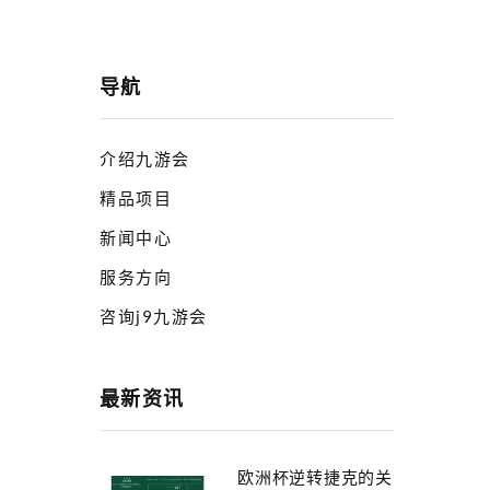
导航
介绍九游会
精品项目
新闻中心
服务方向
咨询j9九游会
最新资讯
欧洲杯逆转捷克的关