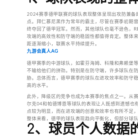
2024赛季德甲联赛的球队表现整体呈现出攻防兼
点。拜仁慕尼黑作为常年的霸主，尽管在赛季初期
终夺回了德甲冠军。然而，其他球队也毫不逊色，R
攻端的高效性和防守端的稳固性都值得肯定。整体
距逐渐缩小，联赛水平持续提升。
九游会真人AG
德甲赛季的中游球队，如霍芬海姆、科隆和弗赖堡
不输给他们的拼劲。特别是在防守端，许多球队在
胁。总体而言，德甲赛季的球队在进攻效率和防守
高的水平。
此外，降级区的竞争也成为本赛季的焦点之一。从
尔克04和帕德博恩等球队的表现让人既感到遗憾也
点较为明显，而在进攻端的创意和效率也有所不足
整体来看，德甲的球队表现趋向平衡化，但部分球
2、球员个人数据