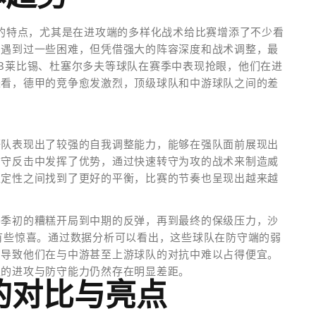
备的特点，尤其是在进攻端的多样化战术给比赛增添了不少看
曾遇到过一些困难，但凭借强大的阵容深度和战术调整，最
B莱比锡、杜塞尔多夫等球队在赛季中表现抢眼，他们在进
来看，德甲的竞争愈发激烈，顶级球队和中游球队之间的差
等队表现出了较强的自我调整能力，能够在强队面前展现出
防守反击中发挥了优势，通过快速转守为攻的战术来制造威
稳定性之间找到了更好的平衡，比赛的节奏也呈现出越来越
赛季初的糟糕开局到中期的反弹，再到最终的保级压力，沙
有些惊喜。通过数据分析可以看出，这些球队在防守端的弱
，导致他们在与中游甚至上游球队的对抗中难以占得便宜。
队的进攻与防守能力仍然存在明显差距。
的对比与亮点