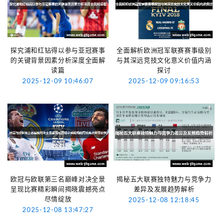
探究浦和红钻得以参与亚冠赛事
全面解析欧洲冠军联赛赛事级别
的关键背景因素分析深度全面解
与其深远竞技文化意义价值内涵
读篇
探讨
2025-12-09 10:46:07
2025-12-09 09:16:53
欧冠与欧联第三名巅峰对决全景
揭秘五大联赛独特魅力与竞争力
呈现比赛精彩瞬间揭晓震撼亮点
差异及发展趋势解析
尽情绽放
2025-12-08 12:18:45
2025-12-08 13:47:27