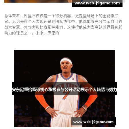
总体来看，库里不仅仅是一个得分机器，更是篮球场上的全能指挥
官。无论是在个人表现还是在团队协作中，他都能够充分展示自己的
战术智慧、领导力和比赛掌控能力，这使得他成为当今篮球界最具影
响力的球员之一。未来，库里的