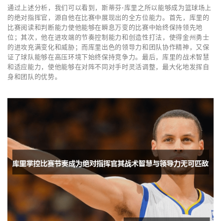
通过上述分析，我们可以看到，斯蒂芬·库里之所以能够成为篮球场上
的绝对指挥官，源自他在比赛中展现出的全方位能力。首先，库里的
比赛阅读和判断能力使他能够在瞬息万变的比赛中始终保持领先地
位；其次，他在进攻端的节奏控制能力和创造性打法，使得金州勇士
的进攻充满变化和威胁；而库里出色的领导力和团队协作精神，又保
证了球队能够在高压环境下始终保持竞争力。最后，库里的战术智慧
和适应能力，使他能够在对阵不同对手时灵活调整，最大化地发挥自
身和团队的优势。