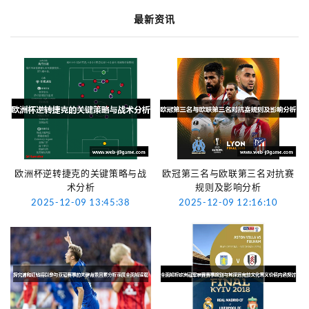
最新资讯
欧洲杯逆转捷克的关键策略与战
欧冠第三名与欧联第三名对抗赛
术分析
规则及影响分析
2025-12-09 13:45:38
2025-12-09 12:16:10