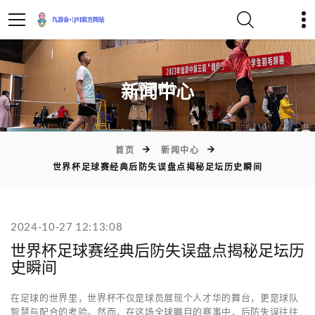
)
新闻中心
首页
新闻中心
世界杯足球赛经典后防失误盘点揭秘足坛历史瞬间
2024-10-27 12:13:08
世界杯足球赛经典后防失误盘点揭秘足坛历
史瞬间
在足球的世界里，世界杯不仅是球员展现个人才华的舞台，更是球队
智慧与配合的考验。然而，在这场全球瞩目的赛事中，后防失误往往