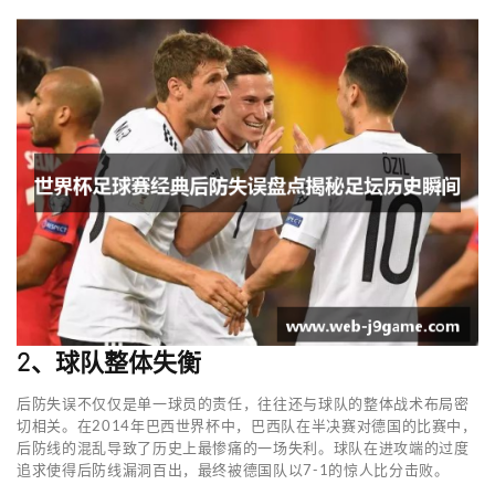
2、球队整体失衡
后防失误不仅仅是单一球员的责任，往往还与球队的整体战术布局密
切相关。在2014年巴西世界杯中，巴西队在半决赛对德国的比赛中，
后防线的混乱导致了历史上最惨痛的一场失利。球队在进攻端的过度
追求使得后防线漏洞百出，最终被德国队以7-1的惊人比分击败。