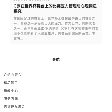
C罗在世界杯舞台上的比赛压力管理与心理调适
探究
在国际足球的舞台上，世界杯无疑是最为瞩目的赛事之
一，参赛选手承受着巨大的压力。作为世界足球的代表
之一，克里斯蒂亚诺·罗纳尔多（C罗）在这项赛事中的表
现不仅影响着个人职业生涯，也关系到国家的荣誉。本
文将...
导航
介绍九游会
精品项目
新闻中心
服务方向
咨询j9九游会