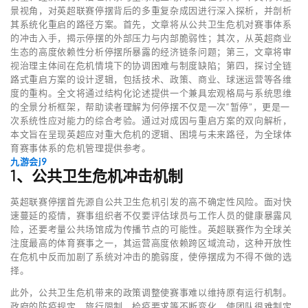
景视角，对英超联赛停摆背后的多重复杂成因进行深入探析，并剖析
其系统化重启的路径方案。首先，文章将从公共卫生危机对赛事体系
的冲击入手，揭示停摆的外部压力与内部脆弱性；其次，从英超商业
生态的高度依赖性分析停摆所暴露的经济链条问题；第三，文章将审
视治理主体间在危机情境下的协调困难与制度缺陷；第四，探讨全链
路式重启方案的设计逻辑，包括技术、政策、商业、球迷运营等各维
度的重构。全文将通过结构化论述提供一个兼具宏观格局与系统思维
的全景分析框架，帮助读者理解为何停摆不仅是一次“暂停”，更是一
次系统性应对能力的综合考验。通过对成因与重启方案的双向解析，
本文旨在呈现英超应对重大危机的逻辑、困境与未来路径，为全球体
育赛事体系的危机管理提供参考。
九游会j9
1、公共卫生危机冲击机制
英超联赛停摆首先源自公共卫生危机引发的高不确定性风险。面对快
速蔓延的疫情，赛事组织者不仅要评估球员与工作人员的健康暴露风
险，还要考量公共场馆成为传播节点的可能性。英超联赛作为全球关
注度最高的体育赛事之一，其运营高度依赖跨区域流动，这种开放性
在危机中反而加剧了系统对冲击的脆弱度，使停摆成为不得不做的选
择。
此外，公共卫生危机带来的政策调整使赛事难以维持原有运行机制。
政府的防疫规定、旅行限制、检疫要求等不断变化，使团队很难制定