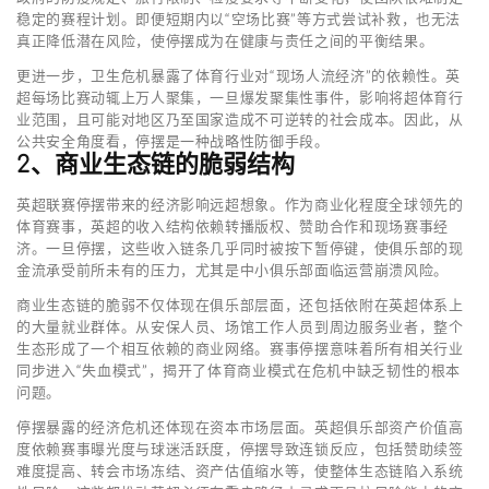
稳定的赛程计划。即便短期内以“空场比赛”等方式尝试补救，也无法
真正降低潜在风险，使停摆成为在健康与责任之间的平衡结果。
更进一步，卫生危机暴露了体育行业对“现场人流经济”的依赖性。英
超每场比赛动辄上万人聚集，一旦爆发聚集性事件，影响将超体育行
业范围，且可能对地区乃至国家造成不可逆转的社会成本。因此，从
公共安全角度看，停摆是一种战略性防御手段。
2、商业生态链的脆弱结构
英超联赛停摆带来的经济影响远超想象。作为商业化程度全球领先的
体育赛事，英超的收入结构依赖转播版权、赞助合作和现场赛事经
济。一旦停摆，这些收入链条几乎同时被按下暂停键，使俱乐部的现
金流承受前所未有的压力，尤其是中小俱乐部面临运营崩溃风险。
商业生态链的脆弱不仅体现在俱乐部层面，还包括依附在英超体系上
的大量就业群体。从安保人员、场馆工作人员到周边服务业者，整个
生态形成了一个相互依赖的商业网络。赛事停摆意味着所有相关行业
同步进入“失血模式”，揭开了体育商业模式在危机中缺乏韧性的根本
问题。
停摆暴露的经济危机还体现在资本市场层面。英超俱乐部资产价值高
度依赖赛事曝光度与球迷活跃度，停摆导致连锁反应，包括赞助续签
难度提高、转会市场冻结、资产估值缩水等，使整体生态链陷入系统