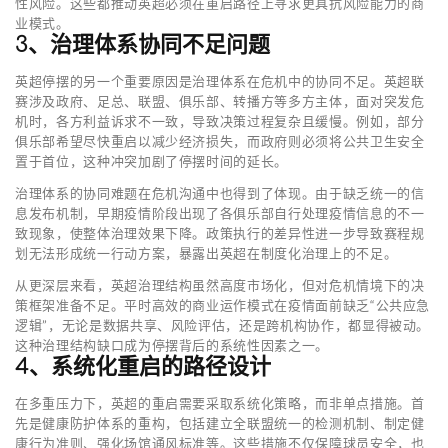
性风险。这些都推动英超必须在重启路径上寻求更具抗风险能力的商
业模式。
3、治理体系协同不足问题
英超停摆的另一个重要原因是治理体系在危机中的协同不足。英超联
赛涉及政府、足总、联盟、俱乐部、转播方等多方主体，面对突发危
机时，各方利益诉求不一致，导致决策过程复杂且缓慢。例如，部分
俱乐部希望尽快重启以减少经济损失，而政府则必须将公共卫生安全
置于首位，这种冲突加剧了停摆时间的延长。
治理体系的协同难题在危机沟通中也得到了体现。由于缺乏统一的信
息发布机制，早期疫情阶段出现了各俱乐部自行处理疫情信息的不一
致现象，使整体治理效果下降。政策执行的差异性进一步导致赛程规
划无法形成统一行动方案，暴露出英超在制度化治理上的不足。
从更深层来看，英超治理结构虽然高度市场化，但对危机情境下的决
策框架准备不足。平时高效的商业运作模式在疫情面前缺乏“公共应急
逻辑”，无论是数据共享、风险评估，还是跨机构协作，都显得被动。
这种治理结构缺口成为停摆背后的系统性因素之一。
4、系统化重启的路径设计
在多重压力下，英超的重启需要采取系统化策略，而非单点措施。首
先是健康防护体系的重构，包括建立全联盟统一的检测机制、制定健
康行为准则、强化场馆通风标准等。这些措施不仅保障球员安全，也